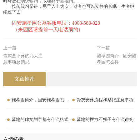
时寄放在殡仪馆内，或埋葬于墓地内。
按传统习俗讲，尽早入土为安，逝者也可以安静的长眠；生者继
续过下去
固安施孝园公墓客服电话：4008-588-028
（来园区请提前一天电话预约）
上一篇
下一篇
骨灰盒下葬的几大注
施孝园简介，固安施
意事项及禁忌
孝园怎么样
文章推荐
施孝园简介，固安施孝园怎么
骨灰安葬流程和祭祀注意事项
样
墓地的碑文刻字都有什么格式
墓地前摆放石狮子有什么讲究
友情链接: